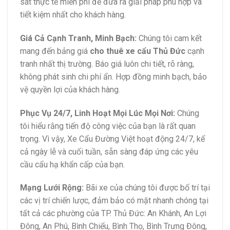
sát thực tế miễn phí để đưa ra giải pháp phù hợp và
tiết kiệm nhất cho khách hàng.
Giá Cả Cạnh Tranh, Minh Bạch:
Chúng tôi cam kết
mang đến bảng giá
cho thuê xe cẩu Thủ Đức
cạnh
tranh nhất thị trường. Báo giá luôn chi tiết, rõ ràng,
không phát sinh chi phí ẩn. Hợp đồng minh bạch, bảo
vệ quyền lợi của khách hàng.
Phục Vụ 24/7, Linh Hoạt Mọi Lúc Mọi Nơi:
Chúng
tôi hiểu rằng tiến độ công việc của bạn là rất quan
trọng. Vì vậy, Xe Cẩu Đường Việt hoạt động 24/7, kể
cả ngày lễ và cuối tuần, sẵn sàng đáp ứng các yêu
cầu cẩu hạ khẩn cấp của bạn.
Mạng Lưới Rộng:
Bãi xe của chúng tôi được bố trí tại
các vị trí chiến lược, đảm bảo có mặt nhanh chóng tại
tất cả các phường của TP. Thủ Đức:
An Khánh, An Lợi
Đông, An Phú, Bình Chiểu, Bình Thọ, Bình Trưng Đông,