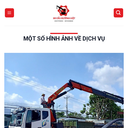
Skip
to
content
MỘT SỐ HÌNH ẢNH VỀ DỊCH VỤ