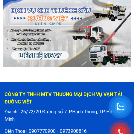
CÔNG TY TNHH MTV THƯƠNG MẠI DỊCH VỤ VẬN TẢI
ĐƯỜNG VIỆT
Địa chỉ: 26/72/20 Đường số 7, P.Hạnh Thông, TP. Hồ Chí
Minh
Điện Thoại: 0907770900 - 0973908816