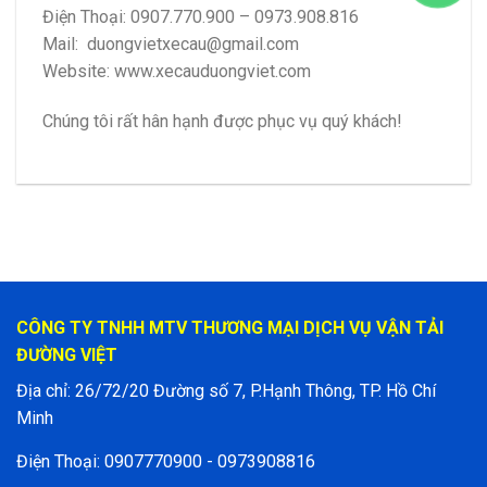
Điện Thoại: 0907.770.900 – 0973.908.816
Mail:
duongvietxecau@gmail.com
Website: www.xecauduongviet.com
Chúng tôi rất hân hạnh được phục vụ quý khách!
CÔNG TY TNHH MTV THƯƠNG MẠI DỊCH VỤ VẬN TẢI
ĐƯỜNG VIỆT
Địa chỉ: 26/72/20 Đường số 7, P.Hạnh Thông, TP. Hồ Chí
Minh
Điện Thoại: 0907770900 - 0973908816