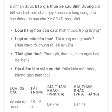
Để nhận được
báo giá thuê xe cẩu Bình Dương
chi
tiết và chính xác nhất, quý khách vui lòng cung cấp
các thông tin sau cho Xe Cẩu Đường Việt:
Loại hàng hóa cần cẩu:
Kích thước, trọng lượng?
Loại xe cẩu cần thuê:
Tải trọng mong muốn?
(Nếu chưa rõ, chúng tôi sẽ tư vấn)
Thời gian thuê:
Theo giờ, theo ca, theo ngày hay
dài hạn?
Địa điểm làm việc cụ thể:
Điều kiện mặt bằng,
không gian thao tác?
GIÁ THAM
GIÁ THAM
LOẠI XE
TẢI
KHẢO
KHẢO
CẨU
TRỌNG
(VNĐ/CA)
(VNĐ/THÁNG)
Xe cẩu tự
2.5 – 5
Liên hệ
Liên hệ
hành
tấn