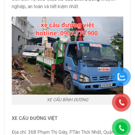
nghiệp, an toàn và tiết kiệm nhất.
XE CẨU BÌNH DƯƠNG
XE CẨU ĐƯỜNG VIỆT
Địa chỉ: 368 Phạm Thị Giây, P.Tân Thới Nhất, Quận 12