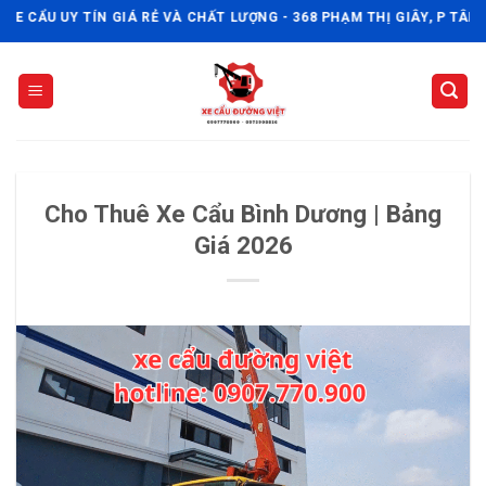
Skip
U UY TÍN GIÁ RẺ VÀ CHẤT LƯỢNG - 368 PHẠM THỊ GIÂY, P TÂN THỚI N
to
content
Cho Thuê Xe Cẩu Bình Dương | Bảng
Giá 2026