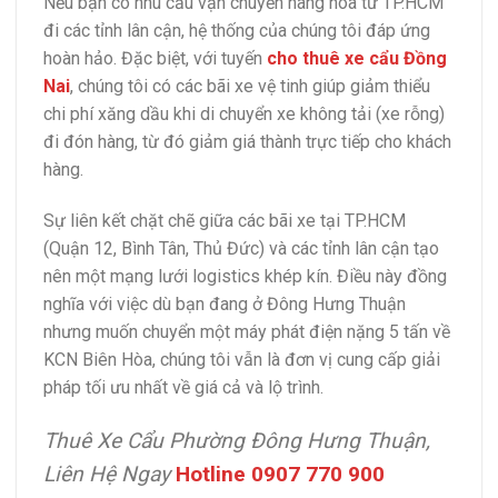
Nếu bạn có nhu cầu vận chuyển hàng hóa từ TP.HCM
đi các tỉnh lân cận, hệ thống của chúng tôi đáp ứng
hoàn hảo. Đặc biệt, với tuyến
cho thuê xe cẩu Đồng
Nai
, chúng tôi có các bãi xe vệ tinh giúp giảm thiểu
chi phí xăng dầu khi di chuyển xe không tải (xe rỗng)
đi đón hàng, từ đó giảm giá thành trực tiếp cho khách
hàng.
Sự liên kết chặt chẽ giữa các bãi xe tại TP.HCM
(Quận 12, Bình Tân, Thủ Đức) và các tỉnh lân cận tạo
nên một mạng lưới logistics khép kín. Điều này đồng
nghĩa với việc dù bạn đang ở Đông Hưng Thuận
nhưng muốn chuyển một máy phát điện nặng 5 tấn về
KCN Biên Hòa, chúng tôi vẫn là đơn vị cung cấp giải
pháp tối ưu nhất về giá cả và lộ trình.
Thuê Xe Cẩu Phường Đông Hưng Thuận,
Liên Hệ Ngay
Hotline 0907 770 900